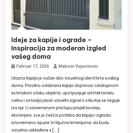
Ideje za kapije i ograde –
Inspiracija za moderan izgled
vašeg doma
Februar 17, 2026
Maksim Vujasinovic
Ulazna kapija je važan deo vizuelnog identiteta svakog
doma. Pravilno odabrana kapija doprinosi celokupnom
estetskom utisku objekta, upotpunjuje arhitektonsku
celinu i ostavlja jasan vizuelni signal o stilu koji se neguje
iza nje. U savremenom pristupu projektovanju
eksterijera, sve je češća potreba da kapija i ograda
istovremeno ispune tri ključna kriterijuma: da budu
vizuelno usklađene s […]